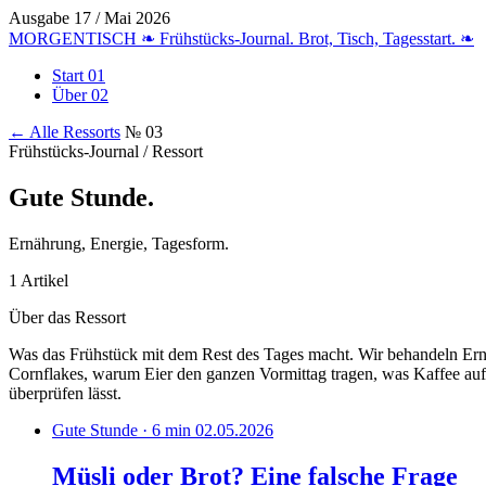
Ausgabe 17 / Mai 2026
MORGENTISCH
❧
Frühstücks-Journal. Brot, Tisch, Tagesstart.
❧
Start
01
Über
02
← Alle Ressorts
№ 03
Frühstücks-Journal / Ressort
Gute Stunde
.
Ernährung, Energie, Tagesform.
1 Artikel
Über das Ressort
Was das Frühstück mit dem Rest des Tages macht. Wir behandeln Ernä
Cornflakes, warum Eier den ganzen Vormittag tragen, was Kaffee auf
überprüfen lässt.
Gute Stunde · 6 min
02.05.2026
Müsli oder Brot? Eine falsche Frage