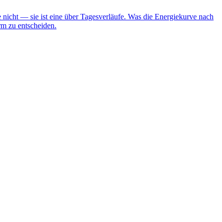
e nicht — sie ist eine über Tagesverläufe. Was die Energiekurve nach
rm zu entscheiden.